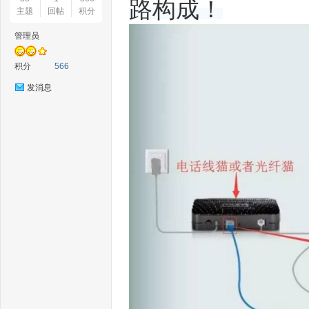
路构成！
线
主题
回帖
积分
管理员
积分
566
发消息
随
身