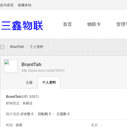
设为首页
收藏本站
首页
物联卡
管理
BrantTah
个人资料
BrantTah
http://www.deso.mobi/?6267
无
›
›
主题
个人资料
BrantTah
(UID: 6267)
邮箱状态
未验证
统计信息
好友数 0
|
回帖数 0
|
主题数 0
性别
保密
生日
-