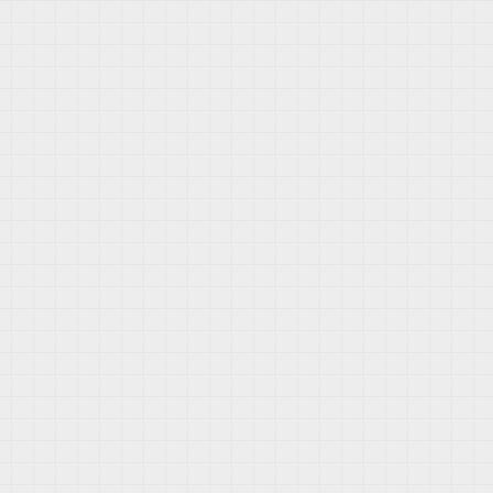
量
卡
三