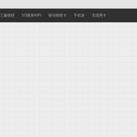
三鑫物联
|
5G随身WIFI
|
移动物联卡
|
手机派
|
无线网卡
|
wif
i,5