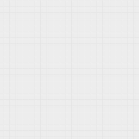
量
卡
三