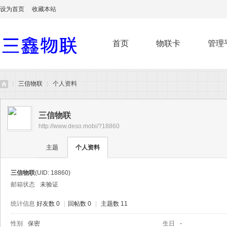
设为首页
收藏本站
首页
物联卡
管理
三信物联
个人资料
三信物联
http://www.deso.mobi/?18860
无
›
›
主题
个人资料
三信物联
(UID: 18860)
邮箱状态
未验证
统计信息
好友数 0
|
回帖数 0
|
主题数 11
性别
保密
生日
-