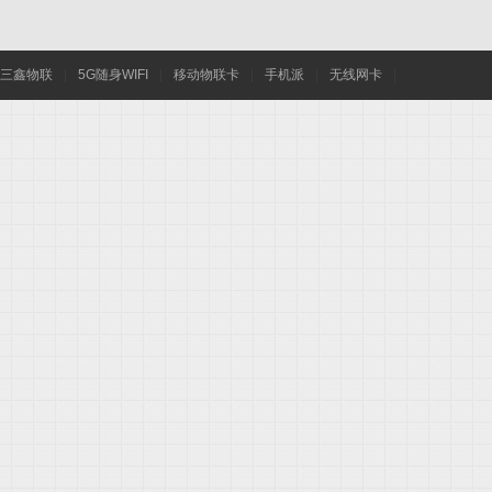
三鑫物联
|
5G随身WIFI
|
移动物联卡
|
手机派
|
无线网卡
|
wif
i,5