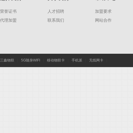
荣誉证书
人才招聘
加盟要求
G
代理加盟
联系我们
网站合作
三鑫物联
|
5G随身WIFI
|
移动物联卡
|
手机派
|
无线网卡
|
移
动